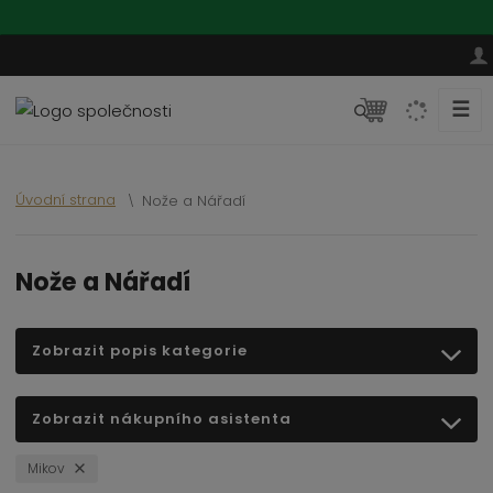
☰
V
y
h
l
Úvodní strana
Nože a Nářadí
e
d
a
Nože a Nářadí
t
Zobrazit popis kategorie
Zobrazit nákupního asistenta
Mikov