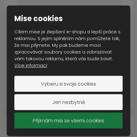
Mise cookies
Cílem mise je zlepšení e-shopu a lepší práce s
reklamou. S jejím splněním nám pomůžete tak,
že misi přijmete. My pak budeme moci
nůž zavírací se sponou 243-NH-1
zpracovávat soubory cookies a zobrazovat
NENÍ SKLADEM
vám takovou reklamu, která vás bude bavit.
Více informací
449 Kč
Cena s DPH
Vyberu si svoje cookies
DETAIL
Jen nezbytné
Přijímám misi se všemi cookies