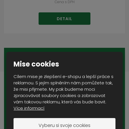
Cena s DPH
DETAIL
OBLEČENÍ
Mise cookies
BUNDY A KABÁTY
Cílem mise je zlepšení e-shopu a lepší práce s
MIKINY
reklamou. S jejím splněním nám pomůžete tak,
že misi přijmete. My pak budeme moci
SVETRY
zpracovávat soubory cookies a zobrazovat
vám takovou reklamu, která vás bude bavit.
BLŮZY
Více informací
VESTY
Vyberu si svoje cookies