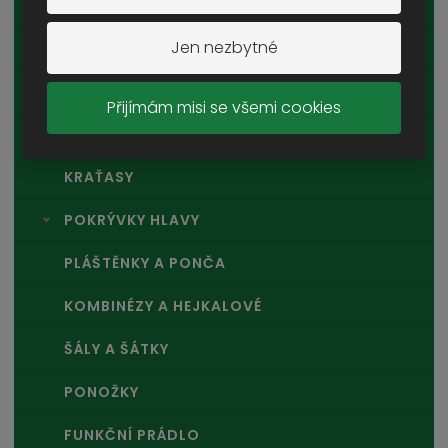
KOŠILE
Jen nezbytné
TRIČKA A TÍLKA
DĚTSKÉ OBLEČENÍ
Přijímám misi se všemi cookies
KALHOTY A MASKÁČE
KRAŤASY
POKRÝVKY HLAVY
PLÁŠTĚNKY A PONČA
KOMBINÉZY A HEJKALOVÉ
ŠÁLY A ŠÁTKY
PONOŽKY
FUNKČNÍ PRÁDLO