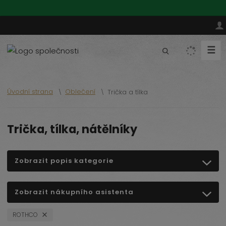
☰
V
y
h
l
Úvodní strana
Oblečení
Trička a tílka
e
d
a
Trička, tílka, nátělníky
t
Zobrazit popis kategorie
Zobrazit nákupního asistenta
ROTHCO