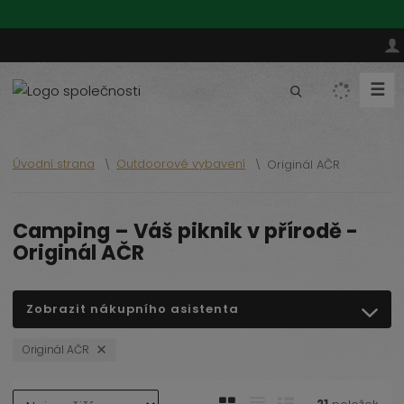
☰
V
y
h
l
Úvodní strana
Outdoorové vybavení
Originál AČR
e
d
a
Camping – Váš piknik v přírodě -
t
Originál AČR
Zobrazit nákupního asistenta
Originál AČR
Ř
O
T
Ř