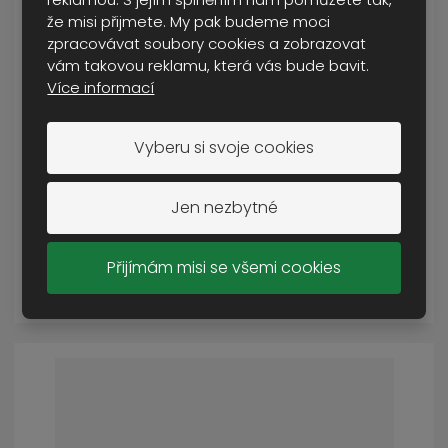
že misi přijmete. My pak budeme moci
zpracovávat soubory cookies a zobrazovat
vám takovou reklamu, která vás bude bavit.
Více informací
pytel spací pro průzkumníky letní 2000 p...
Vyberu si svoje cookies
SKLADEM VÍCE NEŽ 5 KS
895 Kč
Jen nezbytné
Cena s DPH
Přijímám misi se všemi cookies
KOUPIT