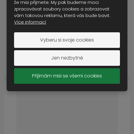
že misi přijmete. My pak budeme moci
zpracovávat soubory cookies a zobrazovat
vám takovou reklamu, která vás bude bavit.
kanystr plastový bílý 5l
Více informací
SKLADEM VÍCE NEŽ 5 KS
160 Kč
Vyberu si svoje cookies
Cena s DPH
Jen nezbytné
KOUPIT
Přijímám misi se všemi cookies