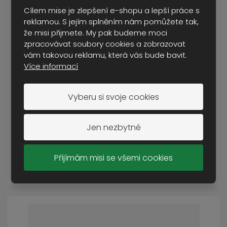
Cílem mise je zlepšení e-shopu a lepší práce s
reklamou. S jejím splněním nám pomůžete tak,
že misi přijmete. My pak budeme moci
zpracovávat soubory cookies a zobrazovat
vám takovou reklamu, která vás bude bavit.
Více informací
model Scania 6x4+Nooteboom 3a Ola Jacobs...
Vyberu si svoje cookies
SKLADEM MÉNĚ NEŽ 5 KS
4 590 Kč
Jen nezbytné
Cena s DPH
Přijímám misi se všemi cookies
KOUPIT