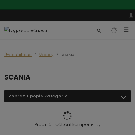
☰
V
y
h
l
Úvodní strana
Modely
SCANIA
e
d
a
SCANIA
t
Zobrazit popis kategorie
Probíhá načítání komponenty