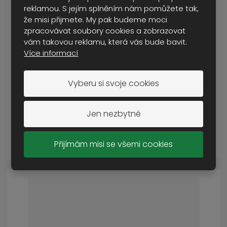
reklamou. S jejím splněním nám pomůžete tak,
že misi přijmete. My pak budeme moci
zpracovávat soubory cookies a zobrazovat
vám takovou reklamu, která vás bude bavit.
Více informací
balíček první pomoci
NENÍ SKLADEM
Vyberu si svoje cookies
199 Kč
Cena s DPH
Jen nezbytné
DETAIL
Přijímám misi se všemi cookies