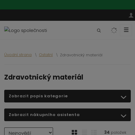
☰
V
y
h
l
Úvodní strana
Ostatní
Zdravotnický materiál
e
d
a
Zdravotnický materiál
t
Zobrazit popis kategorie
Zobrazit nákupního asistenta
Ř
O
T
Ř
34
položek