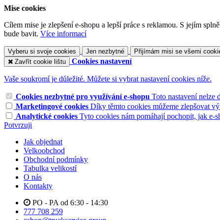
Mise cookies
Cílem mise je zlepšení e-shopu a lepší práce s reklamou. S jejím sp
bude bavit.
Více informací
Vyberu si svoje cookies
Jen nezbytné
Přijímám misi se všemi cooki
Cookies nastavení
Zavřít cookie lištu
Vaše soukromí je důležité. Můžete si vybrat nastavení cookies níže.
Cookies nezbytné pro využívání e-shopu
Toto nastavení nelze 
Marketingové cookies
Díky těmto cookies můžeme zlepšovat výko
Analytické cookies
Tyto cookies nám pomáhají pochopit, jak e-s
Potvrzuji
Jak objednat
Velkoobchod
Obchodní podmínky
Tabulka velikostí
O nás
Kontakty
PO - PA od 6:30 - 14:30
777 708 259