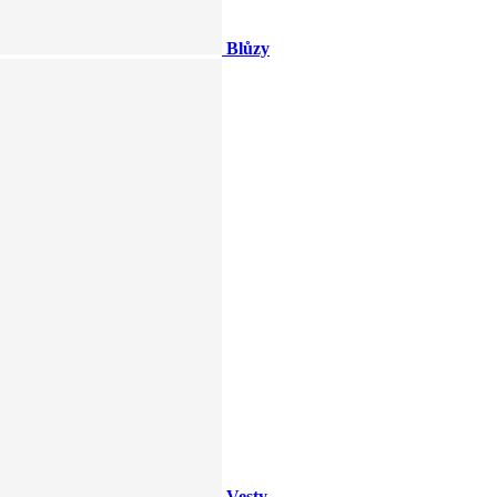
Blůzy
Vesty