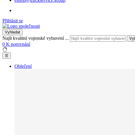
eshop@truckservice.group
Přihlásit se
Vyhledat
Najít kvalitní vojenské vybavení ...
Vy
0
K porovnání
☰
Oblečení