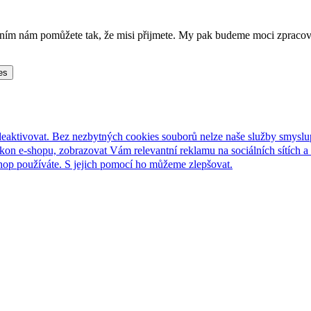
lněním nám pomůžete tak, že misi přijmete. My pak budeme moci zpraco
es
deaktivovat. Bez nezbytných cookies souborů nelze naše služby smyslu
n e-shopu, zobrazovat Vám relevantní reklamu na sociálních sítích a 
hop používáte. S jejich pomocí ho můžeme zlepšovat.