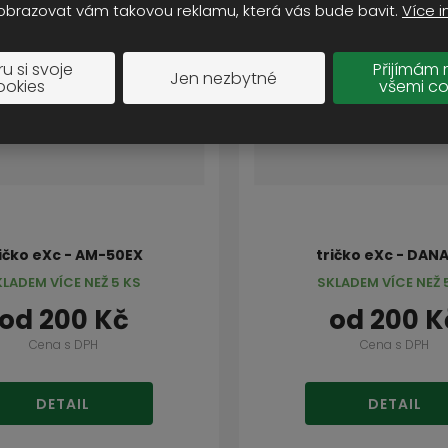
obrazovat vám takovou reklamu, která vás bude bavit.
Více i
u si svoje
Přijímám 
Jen nezbytné
ookies
všemi co
ičko eXc - AM-50EX
tričko eXc - DAN
KLADEM VÍCE NEŽ 5 KS
SKLADEM VÍCE NEŽ 
od
200 Kč
od
200 K
Cena s DPH
Cena s DPH
DETAIL
DETAIL