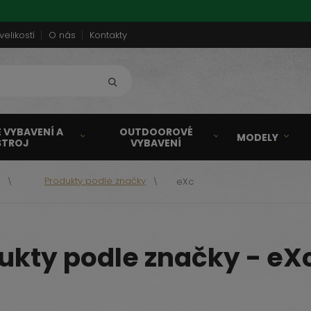
velikostí
O nás
Kontakty
Vyhledat
 VYBAVENÍ A
OUTDOOROVÉ
MODELY
STROJ
VYBAVENÍ
a
Produkty podle značky
eXc
ukty podle značky - eX