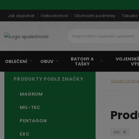
Jak objednat
Velkoobchod
Obchodní podmínky
Tabulka 
N
a
j
í
BATOHY A
VOJENSKÉ
t
OBLEČENÍ
OBUV
TAŠKY
VÝ
k
v
PRODUKTY PODLE ZNAČKY
a
Úvodní stran
l
i
MAGNUM
t
MIL-TEC
n
Prod
í
PENTAGON
v
o
eXc
EXC
j