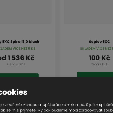
y EXC Spiral 8.0 black
čepice EXC
KLADEM VÍCE NEŽ 5 KS
SKLADEM VÍCE NEŽ 
od
1 536 Kč
100 Kč
Cena s DPH
Cena s DPH
KOUPIT
DETAIL
cookies
je zlepšení e-shopu a lepší práce s reklamou. S jejím splně
AKCE
ak, že misi přijmete. My pak budeme moci zpracovávat soub