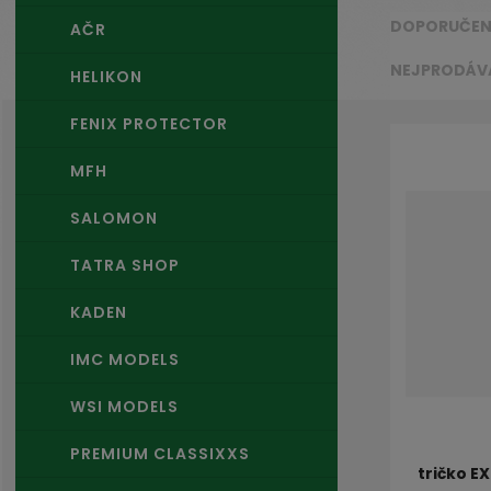
e
DOPORUČE
AČR
n
s
NEJPRODÁV
HELIKON
k
é
Ř
FENIX PROTECTOR
v
a
y
z
MFH
b
e
a
n
SALOMON
v
í
e
p
TATRA SHOP
n
r
í
o
KADEN
.
d
.
u
IMC MODELS
.
k
t
WSI MODELS
ů
PREMIUM CLASSIXXS
tričko E