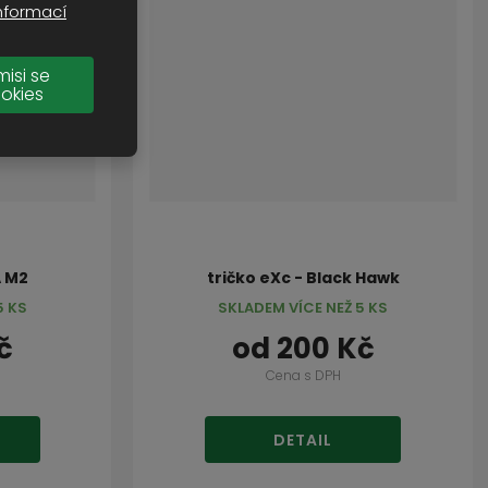
nformací
misi se
okies
A M2
tričko eXc - Black Hawk
5 KS
SKLADEM VÍCE NEŽ 5 KS
č
od
200 Kč
Cena s DPH
DETAIL