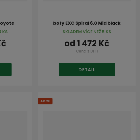
 coyote
boty EXC Spiral 6.0 Mid black
5 KS
SKLADEM VÍCE NEŽ 5 KS
Kč
od
1 472 Kč
Cena s DPH
DETAIL
AKCE