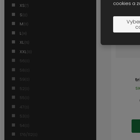
cookies a z
XS
(7)
S
(12)
Vyber
M
(13)
c
L
(14)
XL
(15)
XXL
(13)
56
(0)
58
(0)
59
tr
(0)
S
52
(0)
55
(0)
47
(0)
53
(0)
54
(0)
176/112
(0)