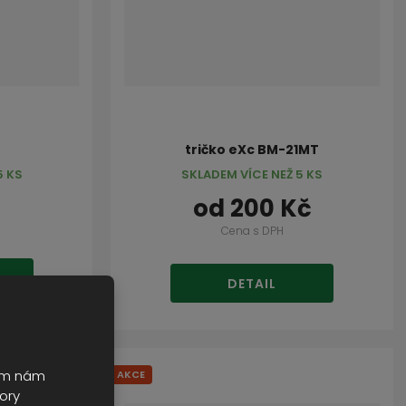
tričko eXc BM-21MT
5 KS
SKLADEM VÍCE NEŽ 5 KS
od
200 Kč
Cena s DPH
DETAIL
ním nám
AKCE
ory