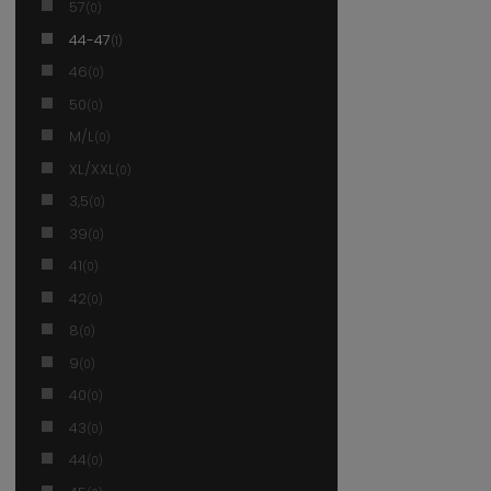
57
(0)
44-47
(1)
46
(0)
50
(0)
M/L
(0)
XL/XXL
(0)
3,5
(0)
39
(0)
41
(0)
42
(0)
8
(0)
9
(0)
40
(0)
43
(0)
44
(0)