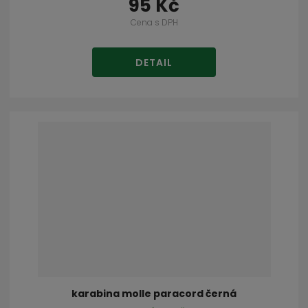
95 Kč
Cena s DPH
DETAIL
karabina molle paracord černá