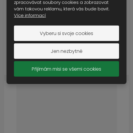
zpracovávat soubory cookies a zobrazovat
vám takovou reklamu, která vás bude bavit.
Více informací
set tactical ultimate black
SKLADEM MÉNĚ NEŽ 5 KS
100 Kč
Vyberu si svoje cookies
Cena s DPH
Jen nezbytné
KOUPIT
Přijímám misi se všemi cookies