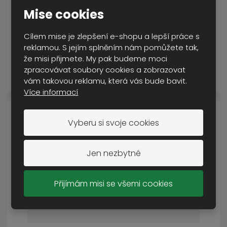
SKLADEM VÍCE NEŽ 5 KS
Mise cookies
349 Kč
Cena s DPH
Cílem mise je zlepšení e-shopu a lepší práce s
reklamou. S jejím splněním nám pomůžete tak,
že misi přijmete. My pak budeme moci
KOUPIT
zpracovávat soubory cookies a zobrazovat
vám takovou reklamu, která vás bude bavit.
Více informací
Vyberu si svoje cookies
Jen nezbytné
Přijímám misi se všemi cookies