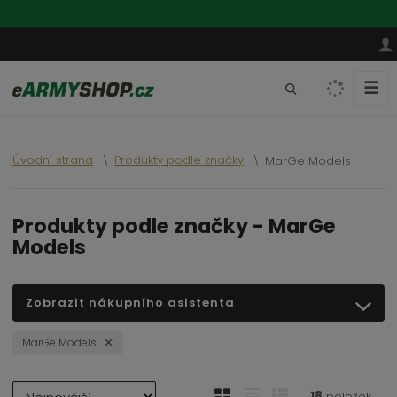
☰
V
y
h
l
Úvodní strana
Produkty podle značky
MarGe Models
e
d
a
Produkty podle značky - MarGe
Models
t
Zobrazit nákupního asistenta
MarGe Models
Ř
O
T
Ř
18
položek