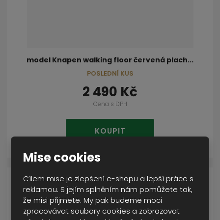
model Knapen walking floor červená plach...
POSLEDNÍ KUS
2 490 Kč
Cena s DPH
KOUPIT
Mise cookies
Cílem mise je zlepšení e-shopu a lepší práce s
DOPRAVA ZDARMA
reklamou. S jejím splněním nám pomůžete tak,
že misi přijmete. My pak budeme moci
zpracovávat soubory cookies a zobrazovat