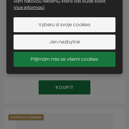
vám takovou reklamu, která vás bude bavit.
Více informací
Vyberu si svoje cookies
Jen nezbytné
model Volvo 6x2+ Nooteboom 3a Fehrenkött...
POSLEDNÍ KUS
Přijímám misi se všemi cookies
4 990 Kč
Cena s DPH
KOUPIT
DOPRAVA ZDARMA