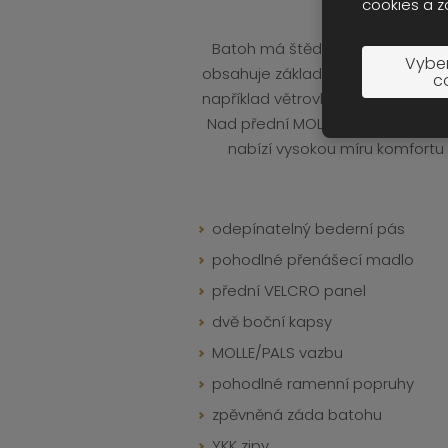
cookies a z
Batoh má štědrý objem 32,5l, kt
Vyber
obsahuje základní organizér a je 
c
například větrovky či čutory s vo
Nad přední MOLLE vazbou nalezn
nabízí vysokou míru komfortu i
odepínatelný bederní pás
pohodlné přenášecí madlo
přední VELCRO panel
dvě boční kapsy
MOLLE/PALS vazbu
pohodlné ramenní popruhy
zpěvněná záda batohu
YKK zipy