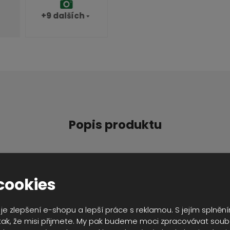
+9
dalších
Popis produktu
cookies
ný název napovídá, druhou generací taktického EDC batohu Ra
í na každodenní nošení, stejně jako na jednodenní či dvoudenní
je zlepšení e-shopu a lepší práce s reklamou. S jejím splně
ak, že misi přijmete. My pak budeme moci zpracovávat soub
Detailní popis