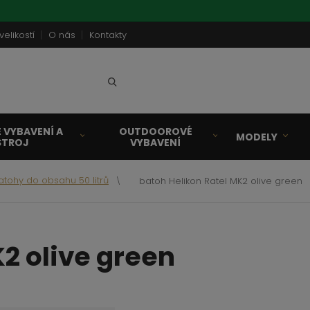
velikostí
O nás
Kontakty
Vyhledat
 VYBAVENÍ A
OUTDOOROVÉ
MODELY
STROJ
VYBAVENÍ
atohy do obsahu 50 litrů
batoh Helikon Ratel MK2 olive green
K2 olive green