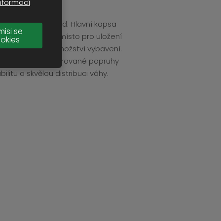
nformací
htít sundat ze zad. Hlavní kapsa
misi se
y zase zajišťují místo pro uložení
okies
ní přidat velké množství vybavení.
ěná a měkce polstrované popruhy
litu a skvělou distribuci váhy.