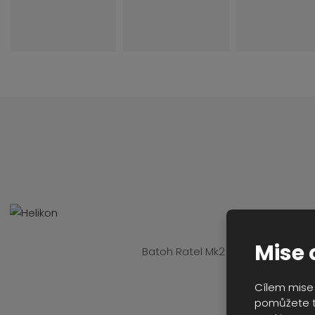
Mise 
Batoh Ratel Mk2 je, jak už samot
Batoh je ideáln
Cílem mise 
pomůžete t