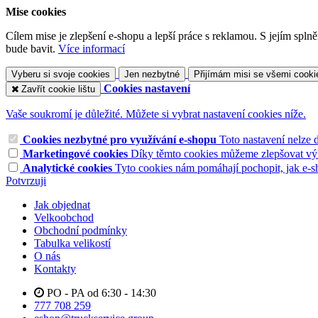
Mise cookies
Cílem mise je zlepšení e-shopu a lepší práce s reklamou. S jejím sp
bude bavit.
Více informací
Vyberu si svoje cookies
Jen nezbytné
Přijímám misi se všemi cooki
Cookies nastavení
Zavřít cookie lištu
Vaše soukromí je důležité. Můžete si vybrat nastavení cookies níže.
Cookies nezbytné pro využívání e-shopu
Toto nastavení nelze 
Marketingové cookies
Díky těmto cookies můžeme zlepšovat výko
Analytické cookies
Tyto cookies nám pomáhají pochopit, jak e-s
Potvrzuji
Jak objednat
Velkoobchod
Obchodní podmínky
Tabulka velikostí
O nás
Kontakty
PO - PA od 6:30 - 14:30
777 708 259