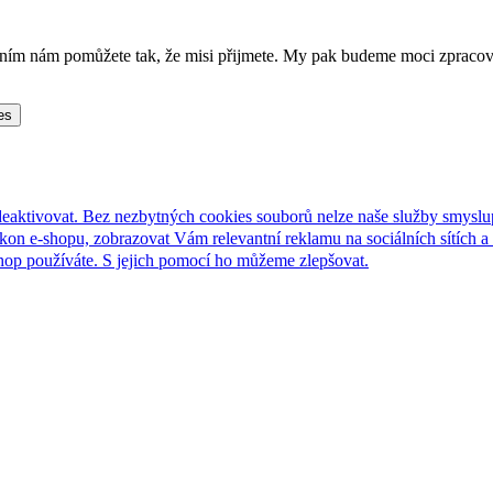
lněním nám pomůžete tak, že misi přijmete. My pak budeme moci zpraco
es
deaktivovat. Bez nezbytných cookies souborů nelze naše služby smyslu
n e-shopu, zobrazovat Vám relevantní reklamu na sociálních sítích a 
hop používáte. S jejich pomocí ho můžeme zlepšovat.