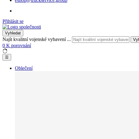
eshop@truckservice.group
Přihlásit se
Vyhledat
Najít kvalitní vojenské vybavení ...
Vy
0
K porovnání
☰
Oblečení