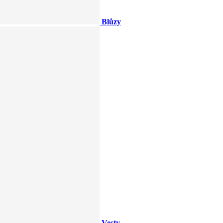
Blůzy
Vesty