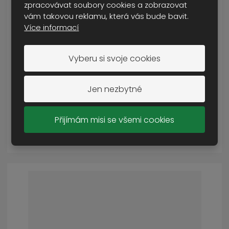
zpracovávat soubory cookies a zobrazovat
vám takovou reklamu, která vás bude bavit.
Více informací
batoh BW bojový HDT - camo FG
Vyberu si svoje cookies
SKLADEM MÉNĚ NEŽ 5 KS
1 490 Kč
Jen nezbytné
Cena s DPH
Přijímám misi se všemi cookies
KOUPIT