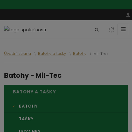
☰
V
y
h
l
Úvodní strana
Batohy a tašky
Batohy
Mil-Tec
e
d
a
Batohy - Mil-Tec
t
BATOHY A TAŠKY
BATOHY
TAŠKY
LEDVINKY