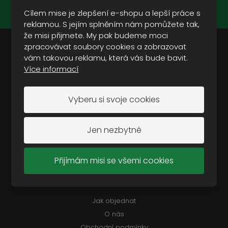
Souhlasím se
zpracováním osobních údajů
.
Cílem mise je zlepšení e-shopu a lepší práce s
reklamou. S jejím splněním nám pomůžete tak,
že misi přijmete. My pak budeme moci
zpracovávat soubory cookies a zobrazovat
vám takovou reklamu, která vás bude bavit.
Doporučujeme vám:
Více informací
Oblečení
Vyberu si svoje cookies
Modely
Vojenská a outdoorová obuv
Vojenské vybavení
Jen nezbytné
Vojenská technika
Camping a outdoor
Přijímám misi se všemi cookies
Často hledáte
Jak objednat
O nás
Obchodní podmínky