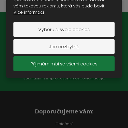
vám takovou reklamu, která vás bude bavit.
Více informací
Novinky na e-mail:
Vyberu si svoje cookies
Jen nezbytné
ZAREGISTROVAT SE
Přijímám misi se všemi cookies
Souhlasím se
zpracováním osobních údajů
.
Doporučujeme vám:
Oblečení