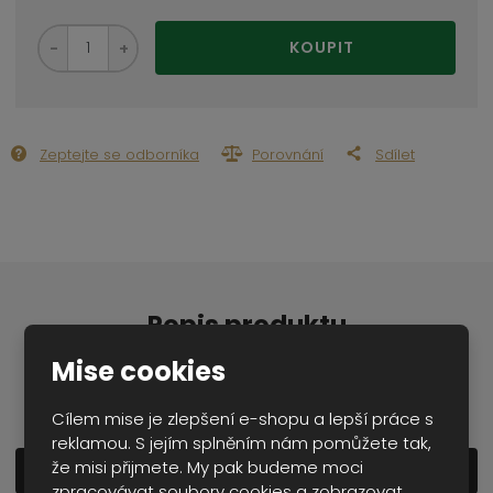
S
N
Z
KOUPIT
n
a
m
í
v
ě
ž
ý
n
i
š
i
t
i
Zeptejte se odborníka
Porovnání
Sdílet
t
m
t
p
n
m
o
o
n
ž
o
č
s
ž
e
t
s
t
v
t
í
v
Popis produktu
í
Mise cookies
blůza modrá NDR
Cílem mise je zlepšení e-shopu a lepší práce s
reklamou. S jejím splněním nám pomůžete tak,
že misi přijmete. My pak budeme moci
Zobrazit detailní popis
zpracovávat soubory cookies a zobrazovat