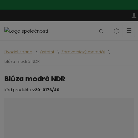
☰
V
y
h
Úvodní strana
Ostatní
Zdravotnický materiál
l
e
blůza modrá NDR
d
a
blůza modrá NDR
t
Kód produktu:
v20-0176/40