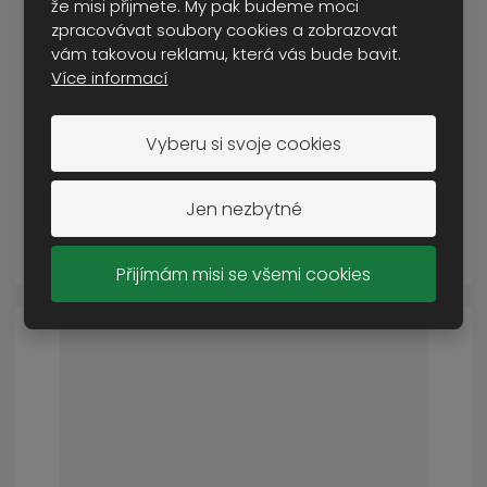
že misi přijmete. My pak budeme moci
zpracovávat soubory cookies a zobrazovat
vám takovou reklamu, která vás bude bavit.
bunda softshell Magnum Olympus desert
Více informací
SKLADEM VÍCE NEŽ 5 KS
od
1 070 Kč
Vyberu si svoje cookies
Cena s DPH
Jen nezbytné
DETAIL
Přijímám misi se všemi cookies