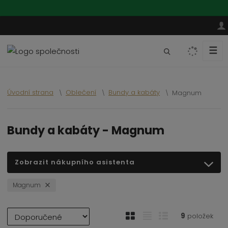
☰
V
y
h
l
Úvodní strana
Oblečení
Bundy a kabáty
Magnum
e
d
a
Bundy a kabáty - Magnum
t
Zobrazit nákupního asistenta
Magnum
Ř
O
T
Ř
9
položek
a