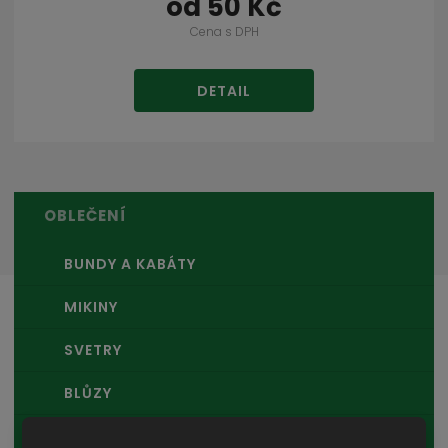
od
50 Kč
Cena s DPH
DETAIL
OBLEČENÍ
BUNDY A KABÁTY
MIKINY
SVETRY
BLŮZY
VESTY