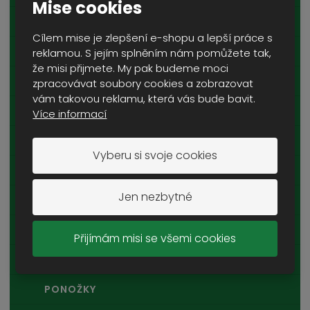
Mise cookies
KOŠILE
Cílem mise je zlepšení e-shopu a lepší práce s
TRIČKA A TÍLKA
reklamou. S jejím splněním nám pomůžete tak,
že misi přijmete. My pak budeme moci
DĚTSKÉ OBLEČENÍ
zpracovávat soubory cookies a zobrazovat
vám takovou reklamu, která vás bude bavit.
KALHOTY A MASKÁČE
Více informací
KRAŤASY
Vyberu si svoje cookies
POKRÝVKY HLAVY
Jen nezbytné
PLÁŠTĚNKY A PONČA
KOMBINÉZY A HEJKALOVÉ
Přijímám misi se všemi cookies
ŠÁLY A ŠÁTKY
PONOŽKY