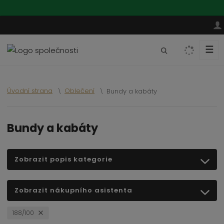
☰
V
y
h
l
Úvodní strana
Oblečení
Bundy a kabáty
e
d
a
Bundy a kabáty
t
Zobrazit popis kategorie
Zobrazit nákupního asistenta
188/100