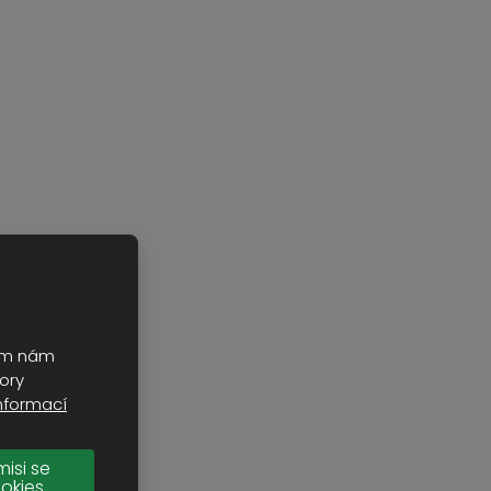
ním nám
ory
nformací
misi se
okies