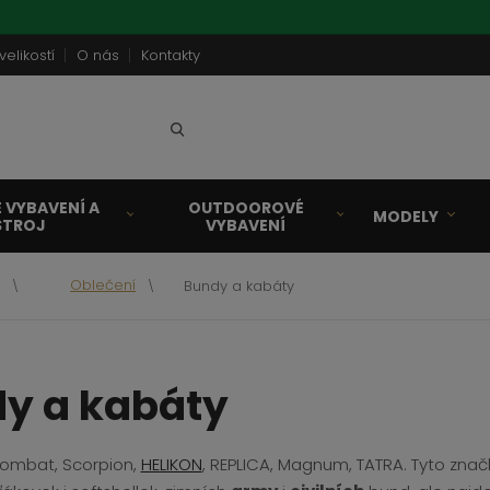
velikostí
O nás
Kontakty
Vyhledat
 VYBAVENÍ A
OUTDOOROVÉ
MODELY
STROJ
VYBAVENÍ
a
Oblečení
Bundy a kabáty
y a kabáty
Combat, Scorpion,
HELIKON
, REPLICA, Magnum, TATRA. Tyto zna