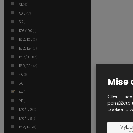
XL
(48)
XXL
(47)
52
(1)
176/100
(2)
182/100
(2)
182/124
(3)
188/100
(2)
188/124
(2)
46
(1)
Mise 
50
(1)
44
(1)
Cílem mise 
2B
(1)
pomůžete t
cookies a z
170/100
(3)
170/108
(3)
Vyber
182/108
(1)
c