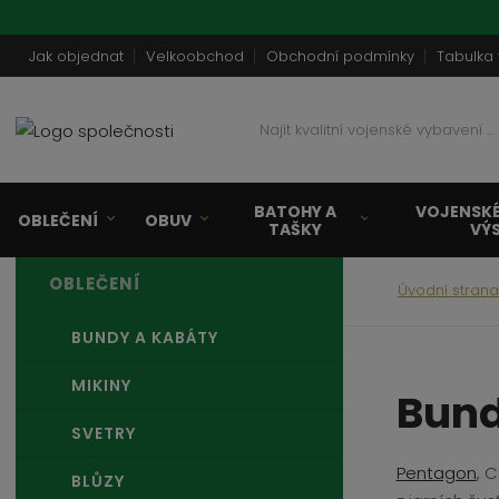
Jak objednat
Velkoobchod
Obchodní podmínky
Tabulka 
N
a
j
í
BATOHY A
VOJENSKÉ
t
OBLEČENÍ
OBUV
TAŠKY
VÝ
k
v
OBLEČENÍ
a
Úvodní stran
l
i
BUNDY A KABÁTY
t
MIKINY
n
Bund
í
SVETRY
v
o
Pentagon
, 
BLŮZY
j