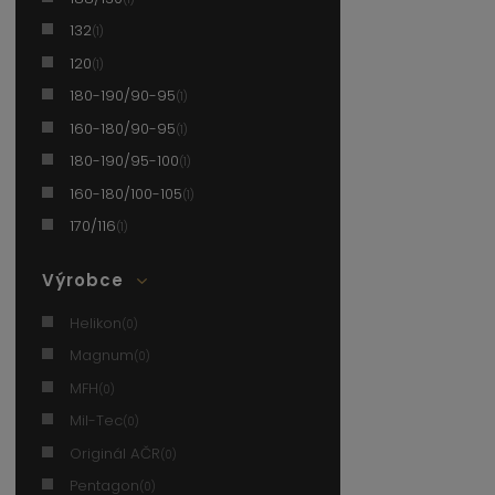
132
(1)
120
(1)
180-190/90-95
(1)
160-180/90-95
(1)
180-190/95-100
(1)
160-180/100-105
(1)
170/116
(1)
Výrobce
Helikon
(0)
Magnum
(0)
MFH
(0)
Mil-Tec
(0)
Originál AČR
(0)
Pentagon
(0)