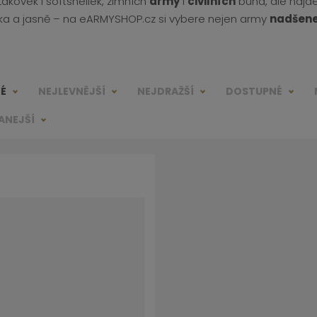
ťákovek i softshellek, zimních
army
i
civilních
bund, ale najd
tka a jasně – na eARMYSHOP.cz si vybere nejen army
nadšen
NÉ
NEJLEVNĚJŠÍ
NEJDRAŽŠÍ
DOSTUPNÉ
ANEJŠÍ