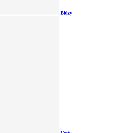
Blůzy
Vesty