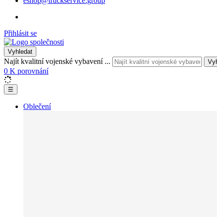
eshop@truckservice.group
Přihlásit se
Vyhledat
Najít kvalitní vojenské vybavení ...
Vy
0
K porovnání
☰
Oblečení