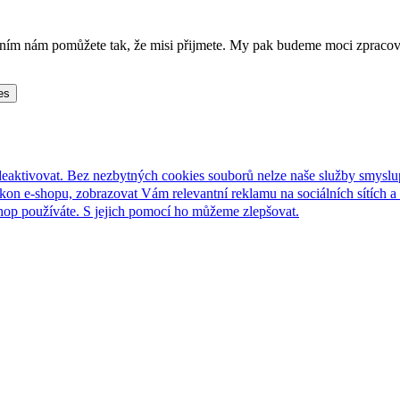
lněním nám pomůžete tak, že misi přijmete. My pak budeme moci zpraco
es
deaktivovat. Bez nezbytných cookies souborů nelze naše služby smyslu
n e-shopu, zobrazovat Vám relevantní reklamu na sociálních sítích a 
hop používáte. S jejich pomocí ho můžeme zlepšovat.