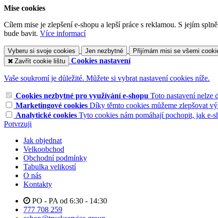
Mise cookies
Cílem mise je zlepšení e-shopu a lepší práce s reklamou. S jejím sp
bude bavit.
Více informací
Vyberu si svoje cookies
Jen nezbytné
Přijímám misi se všemi cooki
Cookies nastavení
Zavřít cookie lištu
Vaše soukromí je důležité. Můžete si vybrat nastavení cookies níže.
Cookies nezbytné pro využívání e-shopu
Toto nastavení nelze 
Marketingové cookies
Díky těmto cookies můžeme zlepšovat výko
Analytické cookies
Tyto cookies nám pomáhají pochopit, jak e-s
Potvrzuji
Jak objednat
Velkoobchod
Obchodní podmínky
Tabulka velikostí
O nás
Kontakty
PO - PA od 6:30 - 14:30
777 708 259