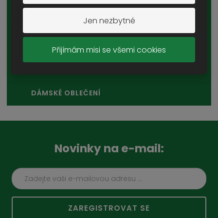
SPODNÍ PRÁDLO A PYŽAMA
Jen nezbytné
RUKAVICE
Přijímám misi se všemi cookies
OPASKY A ŘEMENY
OSTATNÍ
DÁMSKÉ OBLEČENÍ
Novinky na e-mail:
ZAREGISTROVAT SE