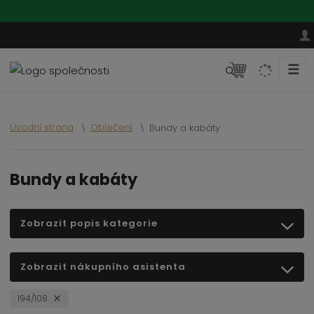
☰
V
y
h
l
Úvodní strana
Oblečení
Bundy a kabáty
e
d
a
Bundy a kabáty
t
Zobrazit popis kategorie
Zobrazit nákupního asistenta
194/108