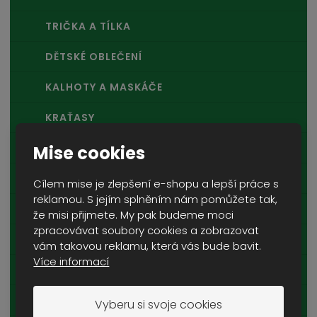
TRIČKA A TÍLKA
DĚTSKÉ OBLEČENÍ
KALHOTY A MASKÁČE
KRAŤASY
POKRÝVKY HLAVY
Mise cookies
PLÁŠTĚNKY A PONČA
Cílem mise je zlepšení e-shopu a lepší práce s
reklamou. S jejím splněním nám pomůžete tak,
KOMBINÉZY A HEJKALOVÉ
že misi přijmete. My pak budeme moci
zpracovávat soubory cookies a zobrazovat
ŠÁLY A ŠÁTKY
vám takovou reklamu, která vás bude bavit.
Více informací
PONOŽKY
FUNKČNÍ PRÁDLO
Vyberu si svoje cookies