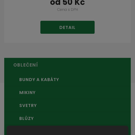
od
50 Kč
Cena s DPH
DETAIL
OBLEČENÍ
BUNDY A KABÁTY
MIKINY
SVETRY
BLŮZY
VESTY