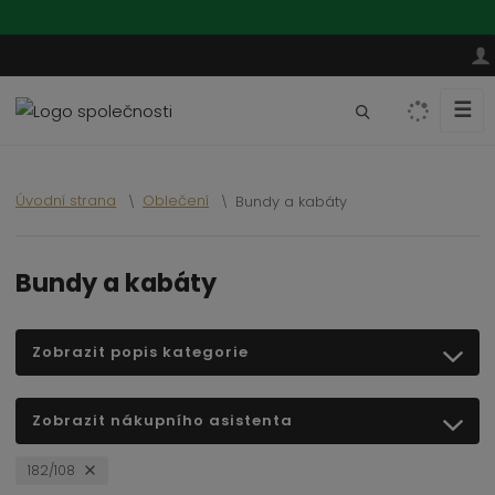
☰
V
y
h
l
Úvodní strana
Oblečení
Bundy a kabáty
e
d
a
Bundy a kabáty
t
Zobrazit popis kategorie
Zobrazit nákupního asistenta
182/108