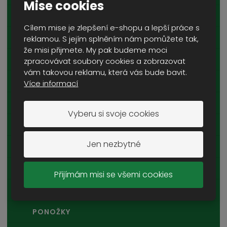
Mise cookies
KOŠILE
Cílem mise je zlepšení e-shopu a lepší práce s
TRIČKA A TÍLKA
reklamou. S jejím splněním nám pomůžete tak,
že misi přijmete. My pak budeme moci
DĚTSKÉ OBLEČENÍ
zpracovávat soubory cookies a zobrazovat
vám takovou reklamu, která vás bude bavit.
KALHOTY A MASKÁČE
Více informací
KRAŤASY
Vyberu si svoje cookies
POKRÝVKY HLAVY
Jen nezbytné
PLÁŠTĚNKY A PONČA
KOMBINÉZY A HEJKALOVÉ
Přijímám misi se všemi cookies
ŠÁLY A ŠÁTKY
PONOŽKY