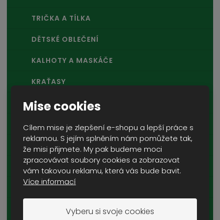
TRIČKA A TÍLKA
DĚTSKÉ OBLEČENÍ
KALHOTY A MASKÁČE
KRAŤASY
POKRÝVKY HLAVY
Mise cookies
PLÁŠTĚNKY A PONČA
Cílem mise je zlepšení e-shopu a lepší práce s
reklamou. S jejím splněním nám pomůžete tak,
KOMBINÉZY A HEJKALOVÉ
že misi přijmete. My pak budeme moci
zpracovávat soubory cookies a zobrazovat
ŠÁLY A ŠÁTKY
vám takovou reklamu, která vás bude bavit.
Více informací
PONOŽKY
FUNKČNÍ PRÁDLO
Vyberu si svoje cookies