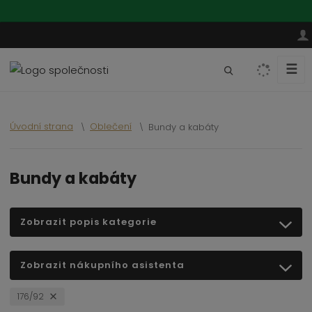
☰
V
y
h
l
Úvodní strana
Oblečení
Bundy a kabáty
e
d
a
Bundy a kabáty
t
Zobrazit popis kategorie
Zobrazit nákupního asistenta
176/92