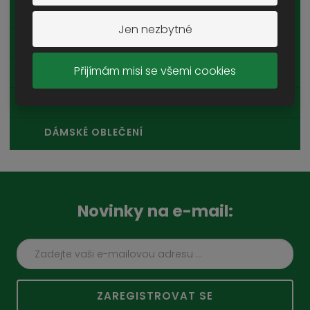
SPODNÍ PRÁDLO A PYŽAMA
Jen nezbytné
RUKAVICE
Přijímám misi se všemi cookies
OPASKY A ŘEMENY
OSTATNÍ
DÁMSKÉ OBLEČENÍ
Novinky na e-mail:
ZAREGISTROVAT SE