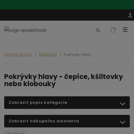
☰
V
y
h
l
Úvodní strana
Oblečení
Pokrývky hlavy
e
d
a
Pokrývky hlavy - čepice, kšiltovky
t
nebo klobouky
Zobrazit popis kategorie
Zobrazit nákupního asistenta