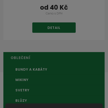
od
40 Kč
Cena s DPH
DETAIL
OBLEČENÍ
BUNDY A KABÁTY
MIKINY
SVETRY
BLŮZY