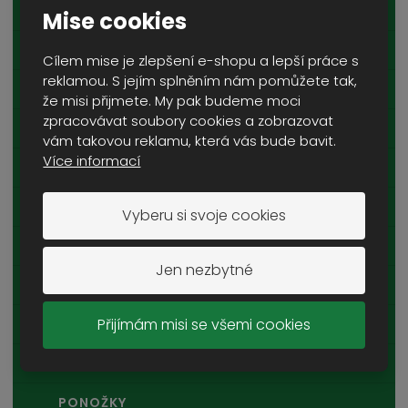
VESTY
Mise cookies
KOŠILE
Cílem mise je zlepšení e-shopu a lepší práce s
reklamou. S jejím splněním nám pomůžete tak,
TRIČKA A TÍLKA
že misi přijmete. My pak budeme moci
zpracovávat soubory cookies a zobrazovat
DĚTSKÉ OBLEČENÍ
vám takovou reklamu, která vás bude bavit.
Více informací
KALHOTY A MASKÁČE
KRAŤASY
Vyberu si svoje cookies
POKRÝVKY HLAVY
Jen nezbytné
PLÁŠTĚNKY A PONČA
Přijímám misi se všemi cookies
KOMBINÉZY A HEJKALOVÉ
ŠÁLY A ŠÁTKY
PONOŽKY