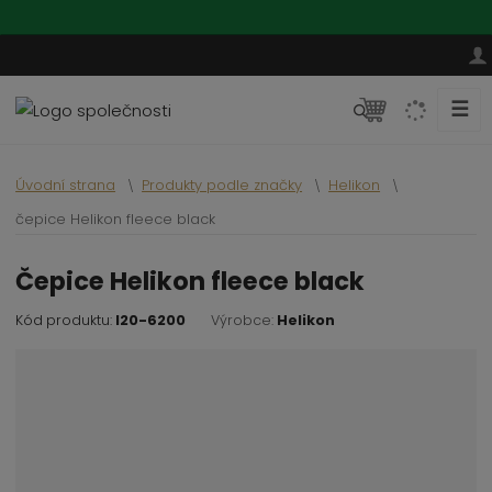
☰
V
y
h
Úvodní strana
Produkty podle značky
Helikon
l
e
čepice Helikon fleece black
d
a
čepice Helikon fleece black
t
Kód produktu:
I20-6200
Výrobce:
Helikon