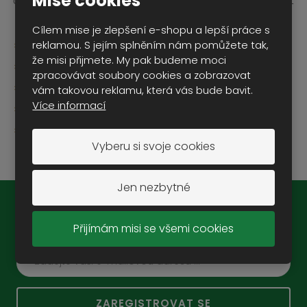
Mise cookies
čepici vám určitě zima nebude a navíc budete vypadat
stylově. Barva černá.
Cílem mise je zlepšení e-shopu a lepší práce s
reklamou. S jejím splněním nám pomůžete tak,
fleecová čepice
že misi přijmete. My pak budeme moci
ohrnutý lem
zpracovávat soubory cookies a zobrazovat
sešitá tak aby seděla dobře na hlavě
vám takovou reklamu, která vás bude bavit.
Více informací
universální velikost - materiál je mírně elastický
materiál 100% polyester fleece
Vyberu si svoje cookies
Jen nezbytné
Novinky na e-mail:
Přijímám misi se všemi cookies
ZAREGISTROVAT SE