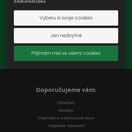
Více informací
Novinky na e-mail:
Vyberu si svoje cookies
Jen nezbytné
ZAREGISTROVAT SE
Přijímám misi se všemi cookies
Souhlasím se
zpracováním osobních údajů
.
Doporučujeme vám:
Oblečení
Modely
Vojenská a outdoorová obuv
Vojenské vybavení