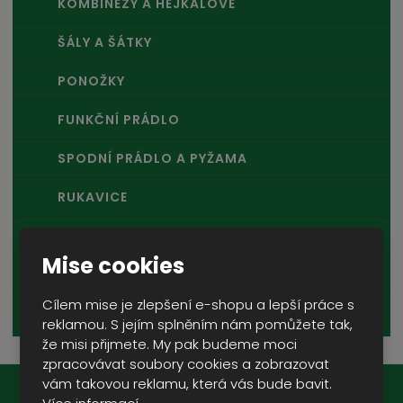
KOMBINÉZY A HEJKALOVÉ
ŠÁLY A ŠÁTKY
PONOŽKY
FUNKČNÍ PRÁDLO
SPODNÍ PRÁDLO A PYŽAMA
RUKAVICE
OPASKY A ŘEMENY
Mise cookies
OSTATNÍ
Cílem mise je zlepšení e-shopu a lepší práce s
DÁMSKÉ OBLEČENÍ
reklamou. S jejím splněním nám pomůžete tak,
že misi přijmete. My pak budeme moci
zpracovávat soubory cookies a zobrazovat
vám takovou reklamu, která vás bude bavit.