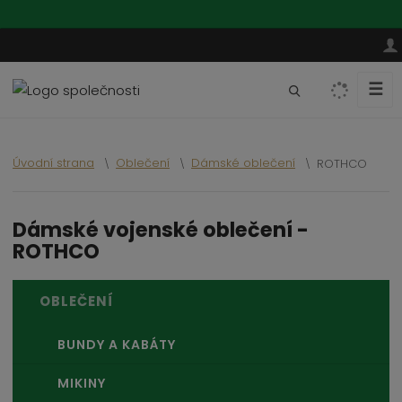
☰
V
y
h
l
Úvodní strana
Oblečení
Dámské oblečení
ROTHCO
e
d
a
Dámské vojenské oblečení -
t
ROTHCO
OBLEČENÍ
BUNDY A KABÁTY
MIKINY