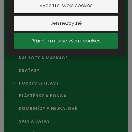
Vyberu si svoje cookies
VESTY
KOŠILE
Jen nezbytné
TRIČKA A TÍLKA
Přijímám misi se všemi cookies
DĚTSKÉ OBLEČENÍ
KALHOTY A MASKÁČE
KRAŤASY
POKRÝVKY HLAVY
PLÁŠTĚNKY A PONČA
KOMBINÉZY A HEJKALOVÉ
ŠÁLY A ŠÁTKY