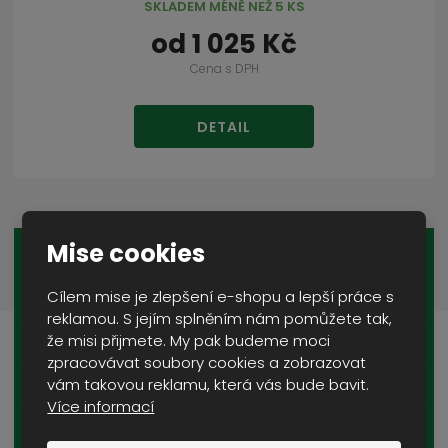
SKLADEM MÉNĚ NEŽ 5 KS
od
1 025 Kč
Cena s DPH
DETAIL
Mise cookies
OBLEČENÍ
Cílem mise je zlepšení e-shopu a lepší práce s
BUNDY A KABÁTY
reklamou. S jejím splněním nám pomůžete tak,
že misi přijmete. My pak budeme moci
MIKINY
zpracovávat soubory cookies a zobrazovat
vám takovou reklamu, která vás bude bavit.
SVETRY
Více informací
BLŮZY