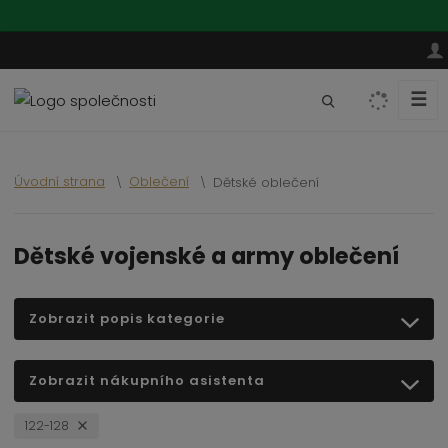
☰
V
y
h
l
Úvodní strana
Oblečení
Dětské oblečení
e
d
a
Dětské vojenské a army oblečení
t
Zobrazit popis kategorie
Zobrazit nákupního asistenta
122-128