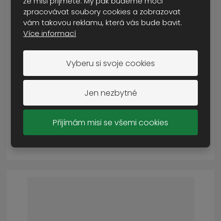
že misi přijmete. My pak budeme moci
zpracovávat soubory cookies a zobrazovat
vám takovou reklamu, která vás bude bavit.
Více informací
bunda dětská US BDU BW
Vyberu si svoje cookies
SKLADEM VÍCE NEŽ 5 KS
od
690 Kč
Jen nezbytné
Cena s DPH
Přijímám misi se všemi cookies
DETAIL