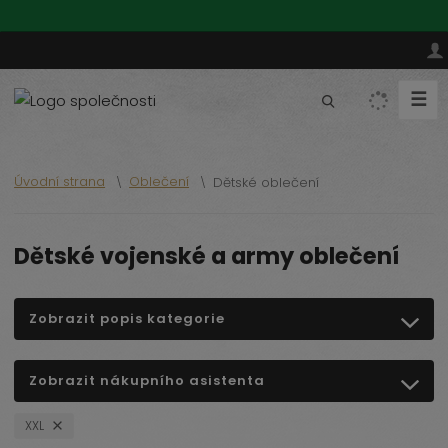
☰
V
y
h
l
Úvodní strana
Oblečení
Dětské oblečení
e
d
a
Dětské vojenské a army oblečení
t
Zobrazit popis kategorie
Zobrazit nákupního asistenta
XXL