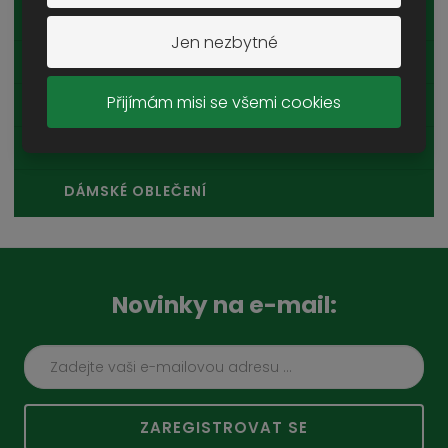
SPODNÍ PRÁDLO A PYŽAMA
Jen nezbytné
RUKAVICE
Přijímám misi se všemi cookies
OPASKY A ŘEMENY
OSTATNÍ
DÁMSKÉ OBLEČENÍ
Novinky na e-mail:
ZAREGISTROVAT SE