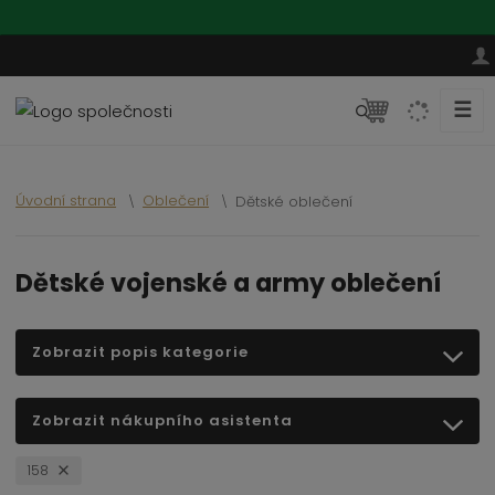
☰
V
y
h
l
Úvodní strana
Oblečení
Dětské oblečení
e
d
a
Dětské vojenské a army oblečení
t
Zobrazit popis kategorie
Zobrazit nákupního asistenta
158