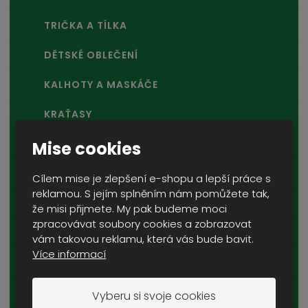
TRIČKA A TÍLKA
DĚTSKÉ OBLEČENÍ
KALHOTY A MASKÁČE
KRAŤASY
POKRÝVKY HLAVY
Mise cookies
PLÁŠTĚNKY A PONČA
Cílem mise je zlepšení e-shopu a lepší práce s
reklamou. S jejím splněním nám pomůžete tak,
KOMBINÉZY A HEJKALOVÉ
že misi přijmete. My pak budeme moci
zpracovávat soubory cookies a zobrazovat
ŠÁLY A ŠÁTKY
vám takovou reklamu, která vás bude bavit.
Více informací
PONOŽKY
FUNKČNÍ PRÁDLO
Vyberu si svoje cookies