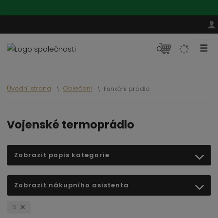
☰
V
y
h
l
Úvodní strana
Oblečení
Funkční prádlo
e
d
a
Vojenské termoprádlo
t
Zobrazit popis kategorie
Zobrazit nákupního asistenta
S