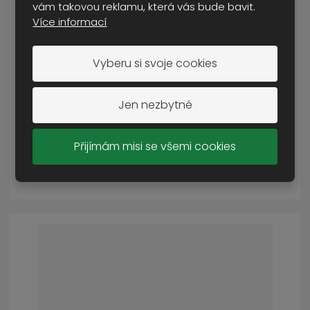
vám takovou reklamu, která vás bude bavit.
Více informací
spodky Magnum Mars
Vyberu si svoje cookies
SKLADEM VÍCE NEŽ 5 KS
od
649 Kč
Jen nezbytné
Cena s DPH
Přijímám misi se všemi cookies
DETAIL