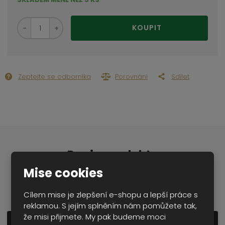
S
N
Z
KOUPIT
n
a
m
í
v
ě
ž
ý
n
i
š
i
t
i
Zeptejte se odborníka
Porovnání
Sdílet
t
m
t
p
n
m
o
o
n
ž
o
č
s
ž
e
t
s
t
v
t
í
v
Popis produktu
í
Mise cookies
Cílem mise je zlepšení e-shopu a lepší práce s
reklamou. S jejím splněním nám pomůžete tak,
že misi přijmete. My pak budeme moci
Zobrazit detailní popis