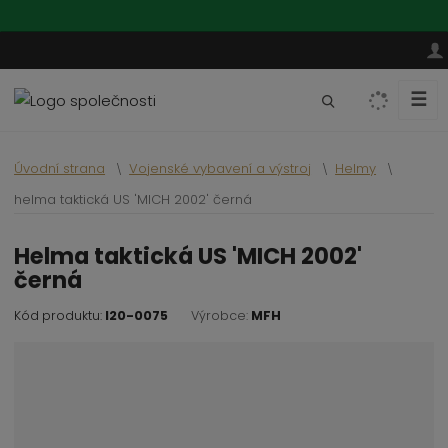
☰
V
y
h
Úvodní strana
Vojenské vybavení a výstroj
Helmy
l
e
helma taktická US 'MICH 2002' černá
d
a
helma taktická US 'MICH 2002'
t
černá
Kód produktu:
I20-0075
Výrobce:
MFH