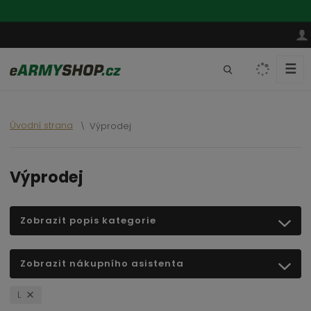
☰
V
y
h
l
Úvodní strana
Výprodej
e
d
a
Výprodej
t
Zobrazit popis kategorie
Zobrazit nákupního asistenta
L