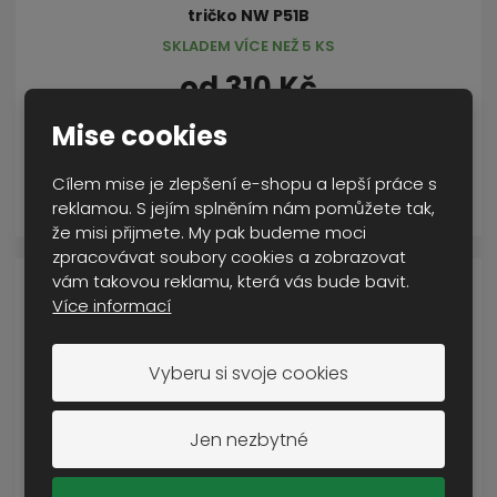
tričko NW P51B
SKLADEM VÍCE NEŽ 5 KS
od
310 Kč
Cena s DPH
Mise cookies
DETAIL
Cílem mise je zlepšení e-shopu a lepší práce s
reklamou. S jejím splněním nám pomůžete tak,
že misi přijmete. My pak budeme moci
zpracovávat soubory cookies a zobrazovat
vám takovou reklamu, která vás bude bavit.
VÝPRODEJ
Více informací
Vyberu si svoje cookies
Jen nezbytné