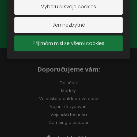
Vyberu si svoje cookies
ZAREGISTROVAT SE
Jen nezbytné
Souhlasím se
zpracováním osobních údajů
.
Přijímám misi se všemi cookies
Doporučujeme vám:
Oblečení
Modely
Vojenská a outdoorová obuv
Vojenské vybavení
Vojenská technika
Camping a outdoor