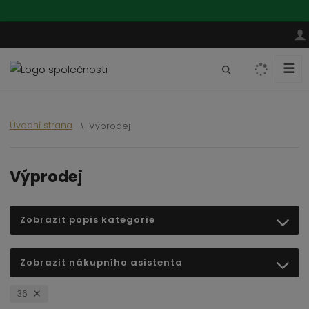
☰
V
y
h
l
Úvodní strana
Výprodej
e
d
a
Výprodej
t
Zobrazit popis kategorie
Zobrazit nákupního asistenta
36