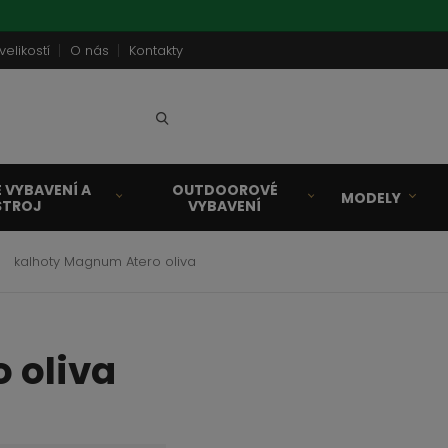
velikostí
O nás
Kontakty
Vyhledat
 VYBAVENÍ A
OUTDOOROVÉ
MODELY
STROJ
VYBAVENÍ
kalhoty Magnum Atero oliva
 oliva