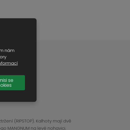
t
s
t
v
t
í
v
í
ním nám
ory
nformací
misi se
okies
tržení (RIPSTOP). Kalhoty mají dvě
 Logo MANGNUM na levé nohavici.