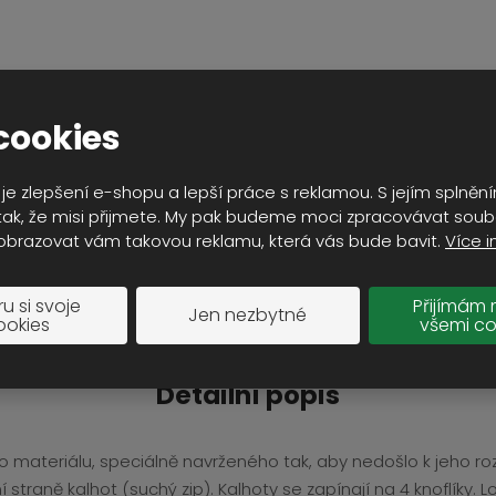
cookies
je zlepšení e-shopu a lepší práce s reklamou. S jejím splně
ak, že misi přijmete. My pak budeme moci zpracovávat soub
obrazovat vám takovou reklamu, která vás bude bavit.
Více i
Popis produktu
u si svoje
Přijímám 
Jen nezbytné
ookies
všemi co
Detailní popis
 materiálu, speciálně navrženého tak, aby nedošlo k jeho roz
 straně kalhot (suchý zip). Kalhoty se zapínají na 4 knoflíky.