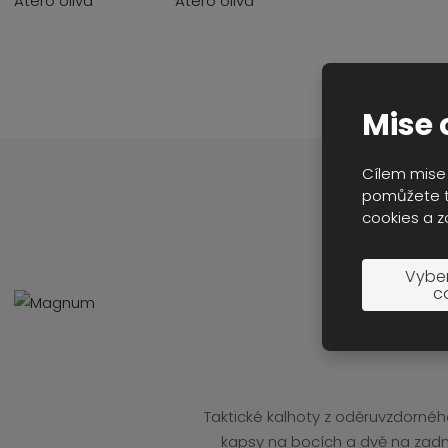
Mise 
Cílem mise 
pomůžete t
cookies a z
Vyber
c
Taktické kalhoty z oděruvzdorného
kapsy na bocích a dvě na zadní