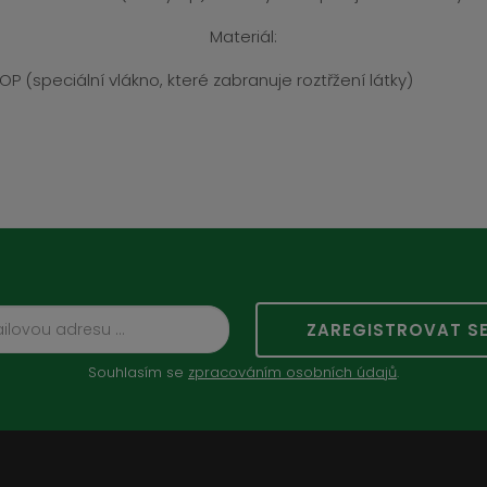
Materiál:
P (speciální vlákno, které zabranuje roztřžení látky)
ZAREGISTROVAT S
Souhlasím se
zpracováním osobních údajů
.