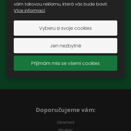
vám takovou reklamu, která vás bude bavit.
Novinky na e-mail:
Více informací
Vyberu si svoje cookies
ZAREGISTROVAT SE
Jen nezbytné
Přijímám misi se všemi cookies
Souhlasím se
zpracováním osobních údajů
.
Doporučujeme vám:
Oblečení
Modely