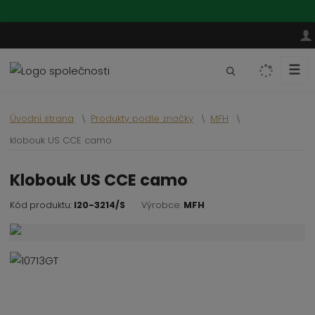
☰
V
y
h
Úvodní strana
Produkty podle značky
MFH
l
e
klobouk US CCE camo
d
a
klobouk US CCE camo
t
Kód produktu:
I20-3214/S
Výrobce:
MFH