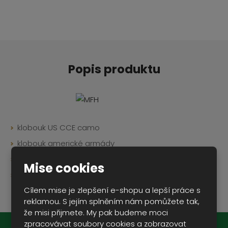
p
n
m
o
o
n
ž
o
č
s
ž
e
t
s
t
v
t
í
v
Popis produktu
í
klobouk US CCE camo
klobouk americké armády
větrací otvory
Mise cookies
materiál: 100% bavlna rip-stop
Cílem mise je zlepšení e-shopu a lepší práce s
reklamou. S jejím splněním nám pomůžete tak,
že misi přijmete. My pak budeme moci
zpracovávat soubory cookies a zobrazovat