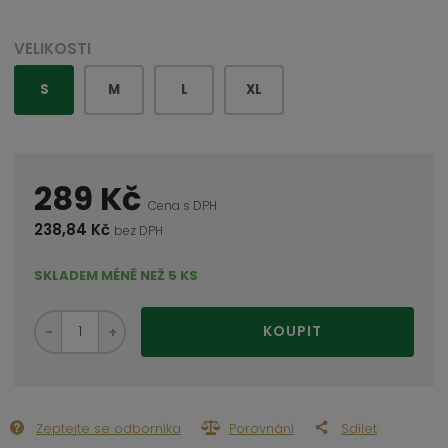
VELIKOSTI
S
M
L
XL
289 Kč
Cena s DPH
238,84 Kč
bez DPH
SKLADEM MÉNĚ NEŽ 5 KS
S
N
Z
KOUPIT
n
a
m
í
v
ě
ž
ý
n
i
š
i
t
i
Zeptejte se odborníka
Porovnání
Sdílet
t
m
t