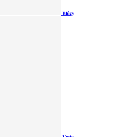
Blůzy
Vesty