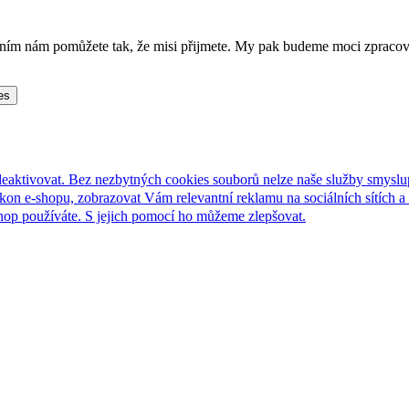
lněním nám pomůžete tak, že misi přijmete. My pak budeme moci zpraco
es
deaktivovat. Bez nezbytných cookies souborů nelze naše služby smyslu
n e-shopu, zobrazovat Vám relevantní reklamu na sociálních sítích a 
hop používáte. S jejich pomocí ho můžeme zlepšovat.