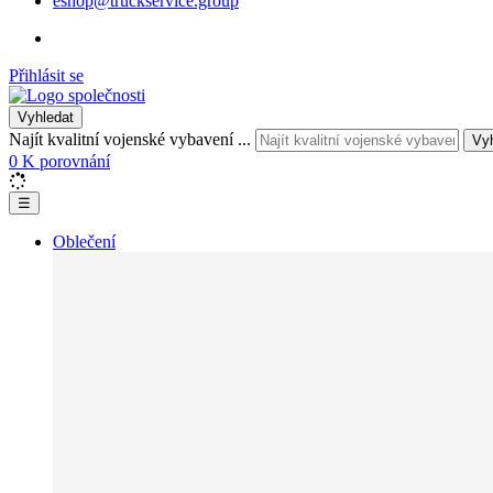
eshop@truckservice.group
Přihlásit se
Vyhledat
Najít kvalitní vojenské vybavení ...
Vy
0
K porovnání
☰
Oblečení