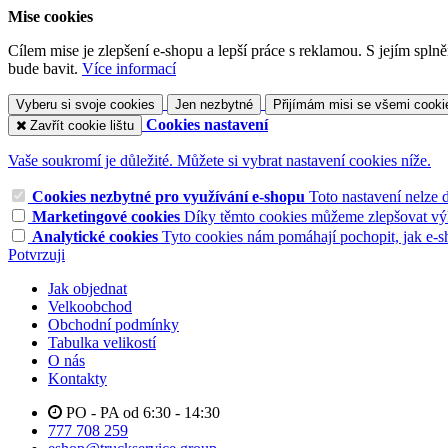
Mise cookies
Cílem mise je zlepšení e-shopu a lepší práce s reklamou. S jejím sp
bude bavit.
Více informací
Vyberu si svoje cookies
Jen nezbytné
Přijímám misi se všemi cooki
Cookies nastavení
Zavřít cookie lištu
Vaše soukromí je důležité. Můžete si vybrat nastavení cookies níže.
Cookies nezbytné pro využívání e-shopu
Toto nastavení nelze 
Marketingové cookies
Díky těmto cookies můžeme zlepšovat výko
Analytické cookies
Tyto cookies nám pomáhají pochopit, jak e-s
Potvrzuji
Jak objednat
Velkoobchod
Obchodní podmínky
Tabulka velikostí
O nás
Kontakty
PO - PA od 6:30 - 14:30
777 708 259