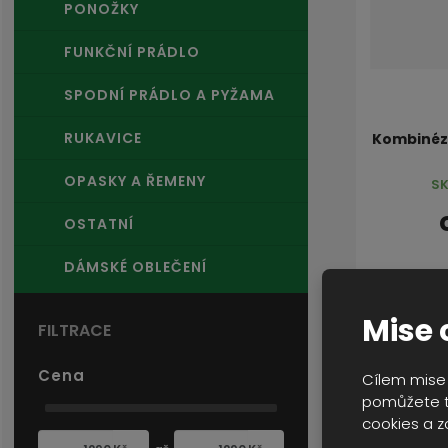
d
PONOŽKY
u
k
FUNKČNÍ PRÁDLO
t
ů
SPODNÍ PRÁDLO A PYŽAMA
RUKAVICE
Kombinéza
OPASKY A ŘEMENY
SK
OSTATNÍ
DÁMSKÉ OBLEČENÍ
Mise 
Cena
Cílem mise 
pomůžete t
cookies a z
Min. hodnota
Max. hodnota