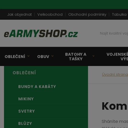
Jak objednat
Velkoobchod
Obchodní podmínky
Tabulka 
N
a
j
í
BATOHY A
VOJENSKÉ
t
OBLEČENÍ
OBUV
TAŠKY
VÝ
k
v
OBLEČENÍ
a
Úvodní stran
l
i
BUNDY A KABÁTY
t
MIKINY
n
Komb
í
SVETRY
v
o
Sháníte ma
BLŮZY
j