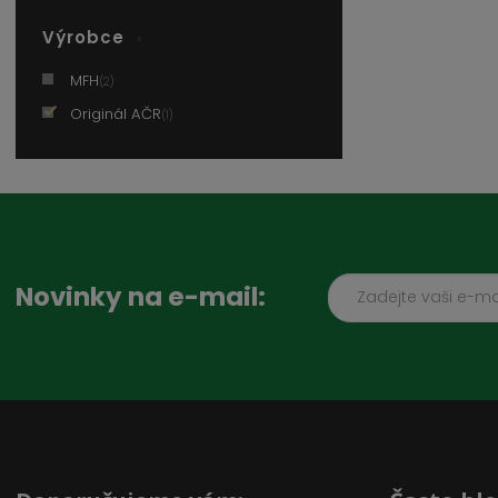
Výrobce
MFH
(2)
Originál AČR
(1)
Novinky na e-mail: