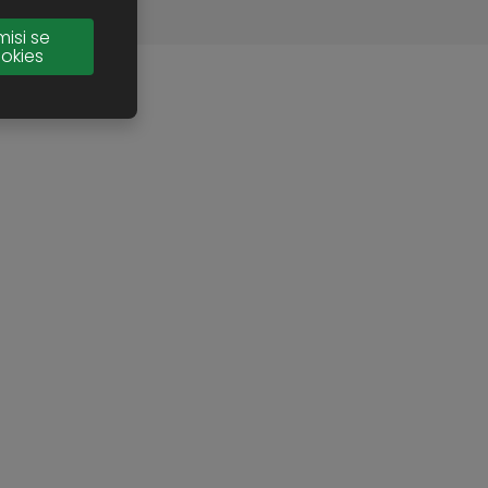
misi se
okies