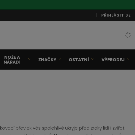
PŘIHLÁSIT SE
NOŽE A
ZNAČKY
OSTATNÍ
VÝPRODEJ
NÁŘADÍ
vací převlek vás spolehlivě ukryje před zraky lidí i zvířat.