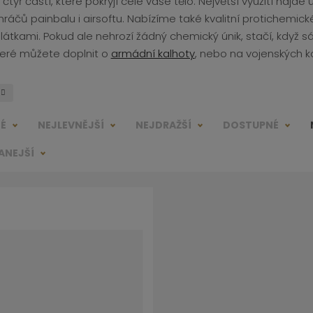
čtyř částí, které pokryjí celé vaše tělo. Největší využití najde 
hráčů painbalu i airsoftu. Nabízíme také kvalitní protichemick
 látkami. Pokud ale nehrozí žádný chemický únik, stačí, když 
teré můžete doplnit o
armádní kalhoty
, nebo na vojenských 
NÉ
NEJLEVNĚJŠÍ
NEJDRAŽŠÍ
DOSTUPNÉ
ANEJŠÍ