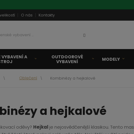
velikostí
O nás
Kontakty
Vyhledat
 VYBAVENÍ A
OUTDOOROVÉ
MODELY
STROJ
VYBAVENÍ
a
Oblečení
Kombinézy a hejkalové
inézy a hejkalové
skovací oděvy?
Hejkal
je nejosvědčenější klasikou. Tento masko