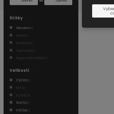
Kč
Kč
Vyber
c
Štítky
Skladem
(1)
Akce
(0)
Novinka
(0)
Výprodej
(0)
Nejprodávanější
(0)
Velikosti
176/100
(1)
M/L
(0)
XL/XXL
(0)
164/112
(1)
176/96
(1)