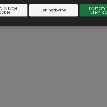
u si svoje
Přijímám 
Jen nezbytné
ookies
všemi co