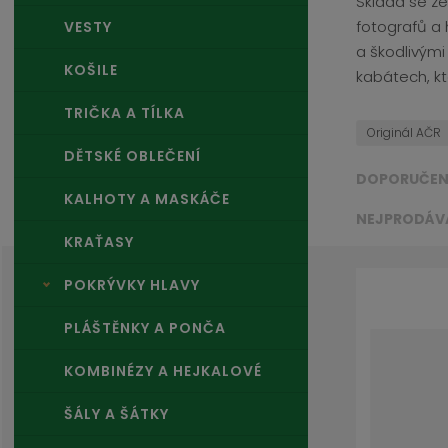
Skládá se ze 
e
fotografů a 
VESTY
n
a škodlivými
s
KOŠILE
k
kabátech, k
é
TRIČKA A TÍLKA
v
Originál AČR
y
DĚTSKÉ OBLEČENÍ
b
DOPORUČE
a
KALHOTY A MASKÁČE
v
NEJPRODÁV
e
KRAŤASY
n
Ř
í
a
POKRÝVKY HLAVY
.
z
.
e
PLÁŠTĚNKY A PONČA
.
n
í
KOMBINÉZY A HEJKALOVÉ
p
r
ŠÁLY A ŠÁTKY
o