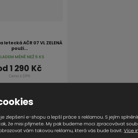
 letecká AČR 07 VL ZELENÁ
použi...
LADEM MÉNĚ NEŽ 5 KS
od
1 290 Kč
Cena s DPH
DETAIL
cookies
je zlepšení e-shopu a lepší práce s reklamou. S jejím splně
ak, že misi přijmete. My pak budeme moci zpracovávat soub
obrazovat vám takovou reklamu, která vás bude bavit.
Více i