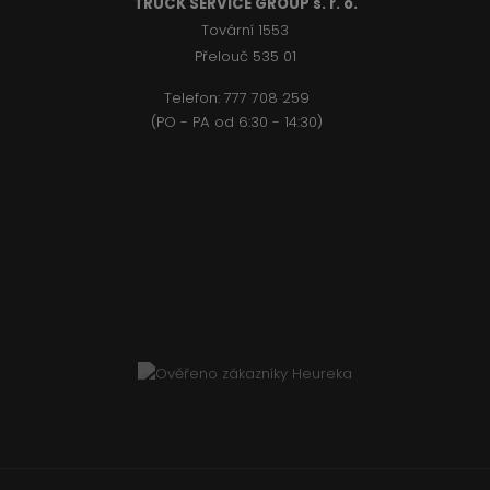
TRUCK SERVICE GROUP s. r. o.
Tovární 1553
Přelouč 535 01
Telefon:
777 708 2
59
(PO - PA od 6:30 - 14:30)