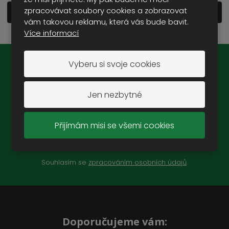
zpracovávat soubory cookies a zobrazovat
Zobrazit detailní popis
vám takovou reklamu, která vás bude bavit.
Více informací
Vyberu si svoje cookies
Novinky na e-mail:
Jen nezbytné
Přijímám misi se všemi cookies
ZAREGISTROVAT SE
Souhlasím se
zpracováním osobních údajů
.
Doporučujeme vám: