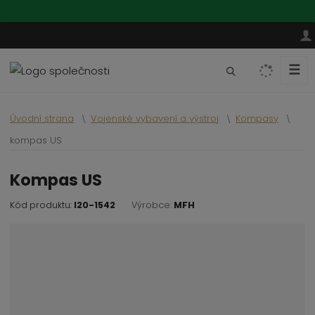
☰
V
y
h
Úvodní strana
Vojenské vybavení a výstroj
Kompasy
l
e
kompas US
d
a
kompas US
t
Kód produktu:
I20-1542
Výrobce:
MFH