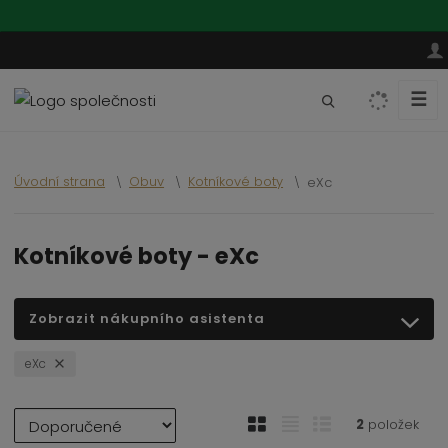
☰
V
y
h
l
Úvodní strana
Obuv
Kotníkové boty
eXc
e
d
a
Kotníkové boty - eXc
t
Zobrazit nákupního asistenta
eXc
Ř
O
T
Ř
2
položek
a