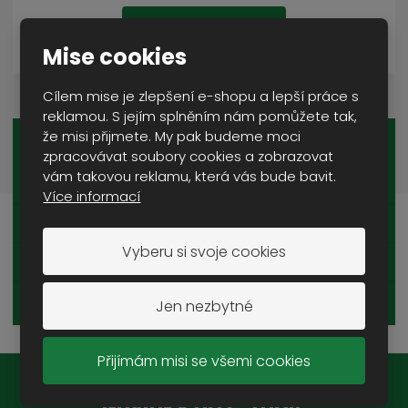
DETAIL
Mise cookies
Cílem mise je zlepšení e-shopu a lepší práce s
reklamou. S jejím splněním nám pomůžete tak,
že misi přijmete. My pak budeme moci
OBUV
zpracovávat soubory cookies a zobrazovat
vám takovou reklamu, která vás bude bavit.
VYSOKÉ BOTY
Více informací
KOTNÍKOVÉ BOTY
Vyberu si svoje cookies
NÍZKÉ BOTY
PÉČE O BOTY
Jen nezbytné
Přijímám misi se všemi cookies
Novinky na e-mail: