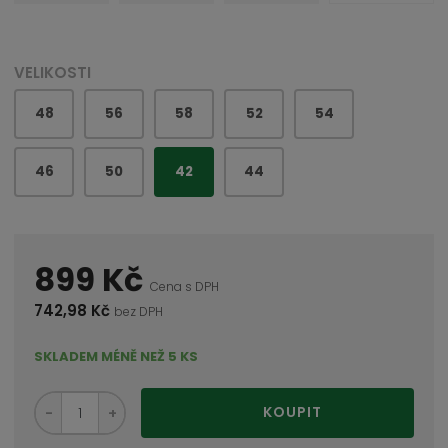
VELIKOSTI
48
56
58
52
54
46
50
42
44
899 Kč
Cena s DPH
742,98 Kč
bez DPH
SKLADEM MÉNĚ NEŽ 5 KS
S
N
Z
KOUPIT
n
a
m
í
v
ě