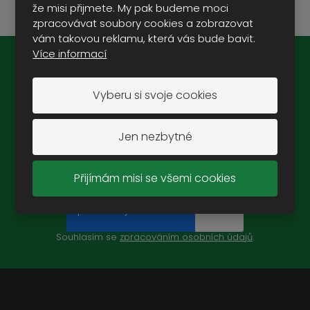
že misi přijmete. My pak budeme moci
zpracovávat soubory cookies a zobrazovat
vám takovou reklamu, která vás bude bavit.
Více informací
Novinky na e-mail:
Vyberu si svoje cookies
Jen nezbytné
ZAREGISTROVAT SE
Přijímám misi se všemi cookies
Souhlasím se
zpracováním osobních údajů
.