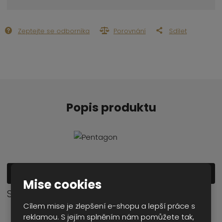
ž
ý
n
i
š
i
t
i
Zeptejte se odborníka
Porovnání
Sdílet
t
m
t
p
n
m
o
o
n
ž
o
č
s
ž
e
t
s
t
v
t
í
v
Popis produktu
í
Zobrazit detailní popis
Mise cookies
Soubory ke stažení
Cílem mise je zlepšení e-shopu a lepší práce s
reklamou. S jejím splněním nám pomůžete tak,
video_4567
mp4
(7754.13 Kb)