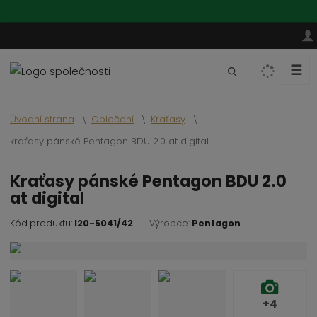
☰
V
y
h
Úvodní strana
Oblečení
Kraťasy
l
e
kraťasy pánské Pentagon BDU 2.0 at digital
d
a
kraťasy pánské Pentagon BDU 2.0
t
at digital
Kód produktu:
I20-5041/42
Výrobce:
Pentagon
+4