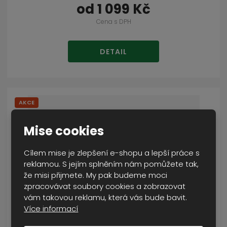
od
1 099 Kč
Cena s DPH
DETAIL
AKCE
Mise cookies
Cílem mise je zlepšení e-shopu a lepší práce s
reklamou. S jejím splněním nám pomůžete tak,
že misi přijmete. My pak budeme moci
zpracovávat soubory cookies a zobrazovat
vám takovou reklamu, která vás bude bavit.
Více informací
kraťasy HELIKON BDU ripstop oliva