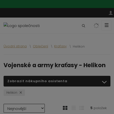
☰
V
y
h
l
Úvodní strana
Oblečení
Kraťasy
Helikon
e
d
a
Vojenské a army kraťasy - Helikon
t
Zobrazit nákupního asistenta
Helikon
Ř
O
T
Ř
5
položek
a