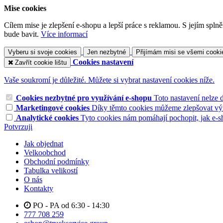
Mise cookies
Cílem mise je zlepšení e-shopu a lepší práce s reklamou. S jejím sp
bude bavit.
Více informací
Vyberu si svoje cookies
Jen nezbytné
Přijímám misi se všemi cooki
Cookies nastavení
Zavřít cookie lištu
Vaše soukromí je důležité. Můžete si vybrat nastavení cookies níže.
Cookies nezbytné pro využívání e-shopu
Toto nastavení nelze 
Marketingové cookies
Díky těmto cookies můžeme zlepšovat výko
Analytické cookies
Tyto cookies nám pomáhají pochopit, jak e-s
Potvrzuji
Jak objednat
Velkoobchod
Obchodní podmínky
Tabulka velikostí
O nás
Kontakty
PO - PA od 6:30 - 14:30
777 708 259