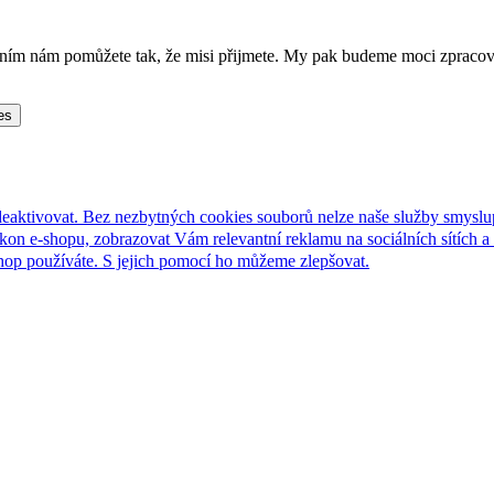
lněním nám pomůžete tak, že misi přijmete. My pak budeme moci zpraco
es
deaktivovat. Bez nezbytných cookies souborů nelze naše služby smyslu
n e-shopu, zobrazovat Vám relevantní reklamu na sociálních sítích a 
hop používáte. S jejich pomocí ho můžeme zlepšovat.