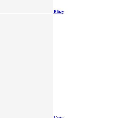
Blůzy
Vesty