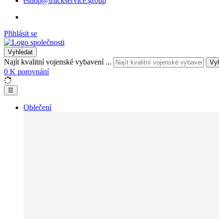
eshop@truckservice.group
Přihlásit se
Vyhledat
Najít kvalitní vojenské vybavení ...
Vy
0
K porovnání
☰
Oblečení