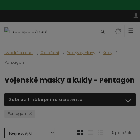
☰
V
y
h
Úvodní strana
Oblečení
Pokrývky hlavy
Kukly
l
e
Pentagon
d
a
Vojenské masky a kukly - Pentagon
t
Zobrazit nákupního asistenta
Pentagon
Ř
O
T
Ř
2
položek
a