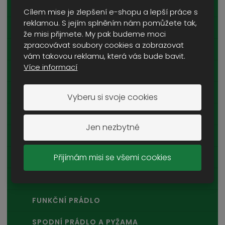
TRIČKA A TÍLKA
Cílem mise je zlepšení e-shopu a lepší práce s
reklamou. S jejím splněním nám pomůžete tak,
DĚTSKÉ OBLEČENÍ
že misi přijmete. My pak budeme moci
zpracovávat soubory cookies a zobrazovat
KALHOTY A MASKÁČE
vám takovou reklamu, která vás bude bavit.
Více informací
KRAŤASY
POKRÝVKY HLAVY
Vyberu si svoje cookies
PLÁŠTĚNKY A PONČA
Jen nezbytné
KOMBINÉZY A HEJKALOVÉ
Přijímám misi se všemi cookies
ŠÁLY A ŠÁTKY
PONOŽKY
FUNKČNÍ PRÁDLO
SPODNÍ PRÁDLO A PYŽAMA