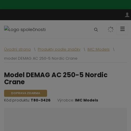
☰
V
y
h
Úvodní strana
Produkty podle značky
IMC Models
l
e
model DEMAG AC 250-5 Nordic Crane
d
a
model DEMAG AC 250-5 Nordic
t
Crane
DOPRAVA ZDARMA
Kód produktu:
T80-3426
Výrobce:
IMC Models