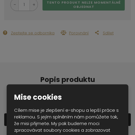
S
N
Z
TENTO PRODUKT NELZE MOMENTÁLNĚ
n
a
OBJEDNAT
m
í
v
ě
ž
ý
n
i
š
i
t
i
Zeptejte se odborníka
Porovnání
Sdílet
t
m
t
p
n
m
o
o
n
ž
o
č
s
ž
e
t
s
t
v
t
Popis produktu
í
v
í
Mise cookies
Cílem mise je zlepšení e-shopu a lepší práce s
reklamou. S jejím splněním nám pomůžete tak,
Zobrazit detailní popis
že misi přijmete. My pak budeme moci
zpracovávat soubory cookies a zobrazovat