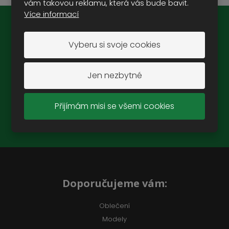
vám takovou reklamu, která vás bude bavit.
Více informací
Novinky na e-mail:
Vyberu si svoje cookies
Jen nezbytné
ZAREGISTROVAT SE
Přijímám misi se všemi cookies
Souhlasím se
zpracováním osobních údajů
.
Doporučujeme vám:
Oblečení
Modely