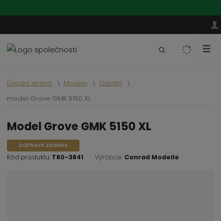
☰
V
y
h
Úvodní strana
Modely
Ostatní
l
e
model Grove GMK 5150 XL
d
a
model Grove GMK 5150 XL
t
DOPRAVA ZDARMA
Kód produktu:
T80-3841
Výrobce:
Conrad Modelle