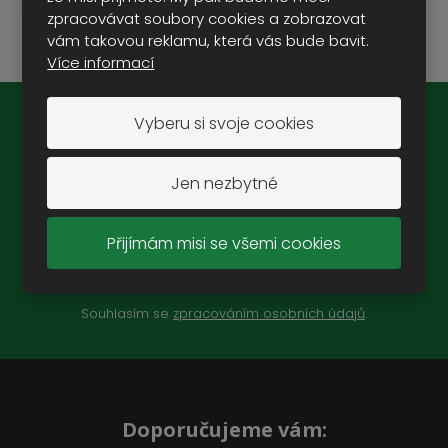
výrobce Conrad Modelle
zpracovávat soubory cookies a zobrazovat
vám takovou reklamu, která vás bude bavit.
Více informací
Vyberu si svoje cookies
Novinky na e-mail:
Jen nezbytné
Přijímám misi se všemi cookies
ZAREGISTROVAT SE
Souhlasím se
zpracováním osobních údajů
.
Doporučujeme vám: