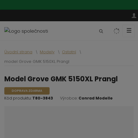
☰
V
y
h
Úvodní strana
Modely
Ostatní
l
e
model Grove GMK 5150XL Prangl
d
a
model Grove GMK 5150XL Prangl
t
DOPRAVA ZDARMA
Kód produktu:
T80-3843
Výrobce:
Conrad Modelle