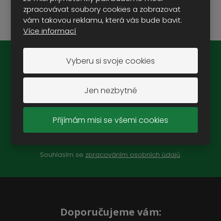
výrobce Conrad Modelle
zpracovávat soubory cookies a zobrazovat
vám takovou reklamu, která vás bude bavit.
Více informací
Vyberu si svoje cookies
Novinky na e-mail:
Jen nezbytné
Přijímám misi se všemi cookies
ZAREGISTROVAT SE
Souhlasím se
zpracováním osobních údajů
.
Doporučujeme vám: