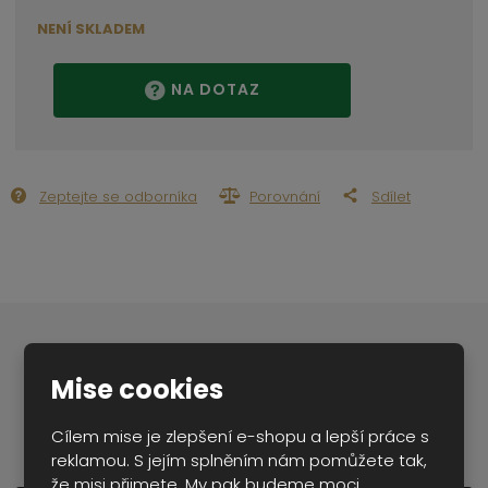
NENÍ SKLADEM
NA DOTAZ
Zeptejte se odborníka
Porovnání
Sdílet
Popis produktu
Mise cookies
Cílem mise je zlepšení e-shopu a lepší práce s
reklamou. S jejím splněním nám pomůžete tak,
že misi přijmete. My pak budeme moci