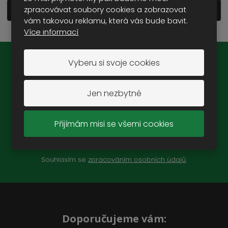
zpracovávat soubory cookies a zobrazovat
Zobrazit detailní popis
vám takovou reklamu, která vás bude bavit.
Více informací
Vyberu si svoje cookies
Novinky na e-mail:
Jen nezbytné
Přijímám misi se všemi cookies
ZAREGISTROVAT SE
Souhlasím se
zpracováním osobních údajů
.
Doporučujeme vám: