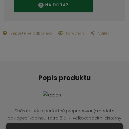
NA DOTAZ
Zeptejte se odborníka
Porovnání
Sdílet
Popis produktu
Sběratelský a perfektně propracovaný model s
odklápěcí kabinou Tatra 815-7, velkokapacitní cisterny
pro Armádu České republiky, v měřítku 1:43.