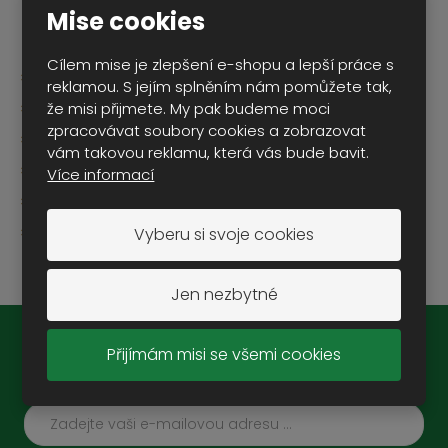
Mise cookies
Vyrobeno v serii 300 ks.
Cílem mise je zlepšení e-shopu a lepší práce s
měřítko: 1:43
reklamou. S jejím splněním nám pomůžete tak,
materiál: kov
že misi přijmete. My pak budeme moci
zpracovávat soubory cookies a zobrazovat
barva: zelená
vám takovou reklamu, která vás bude bavit.
ruční výroba
Více informací
vyrobeno v ČR
výrobce: Kaden
Vyberu si svoje cookies
Jen nezbytné
Přijímám misi se všemi cookies
Novinky na e-mail: