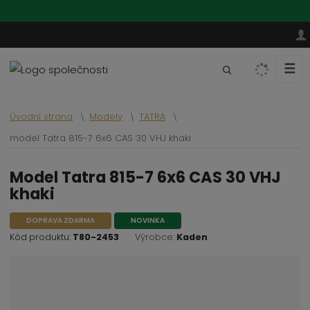
☰
V
y
h
Úvodní strana
Modely
TATRA
l
e
model Tatra 815-7 6x6 CAS 30 VHJ khaki
d
a
model Tatra 815-7 6x6 CAS 30 VHJ
t
khaki
DOPRAVA ZDARMA
NOVINKA
Kód produktu:
T80-2453
Výrobce:
Kaden