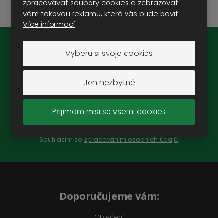
zpracovávat soubory cookies a zobrazovat
vám takovou reklamu, která vás bude bavit.
Více informací
Novinky na e-mail:
Vyberu si svoje cookies
Jen nezbytné
Přijímám misi se všemi cookies
ZAREGISTROVAT SE
Souhlasím se
zpracováním osobních údajů
.
Doporučujeme vám:
Oblečení