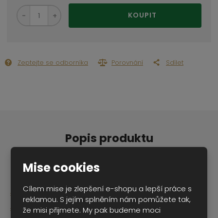
S
N
Z
KOUPIT
n
a
m
í
v
ě
ž
ý
n
i
š
i
t
i
Zeptejte se odborníka
Porovnání
Sdílet
t
m
t
p
n
m
o
o
n
ž
o
č
s
ž
e
t
s
t
v
t
í
v
Popis produktu
í
Mise cookies
Cílem mise je zlepšení e-shopu a lepší práce s
kovový sběratelský model v měřítku 1:50
reklamou. S jejím splněním nám pomůžete tak,
výrobce WSI models
že misi přijmete. My pak budeme moci