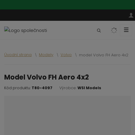
☰
V
y
h
l
Úvodní strana
Modely
Volvo
model Volvo FH Aero 4x2
e
d
a
model Volvo FH Aero 4x2
t
Kód produktu:
T80-4097
Výrobce:
WSI Models